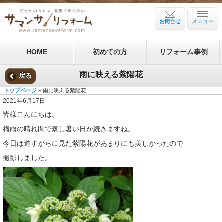
お問合せ
メニュー
HOME
初めての方
リフォーム事例
雨に映える紫陽花
戻る
トップページ
» 雨に映える紫陽花
2021年6月17日
皆様こんにちは。
梅雨の晴れ間で蒸し暑い日が続きますね。
今日は道すがらに見た紫陽花があまりにも美しかったので
撮影しました。