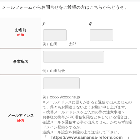
メールフォームからお問合せをご希望の方はこちらからどうぞ。
姓
名
お名前
(必須)
例）山田 太郎
事業所名
例）山田商会
例）xxxxx@xxxx.ne.jp
※メールアドレスに誤りがあると返信が出来ませんの
で、呉々もお間違えないようお願い申し上げます。
＜携帯メールアドレスをご入力の際の注意事項＞
メールアドレス
お客様の携帯が PC着信制限などをしている場合は、
(必須)
確認メールを受信する事が出来ません。かならず指定
ドメイン登録をするか、
迷惑メール設定を解除の上で送信して下さい。
「 https://www.samansa-reform.com 」