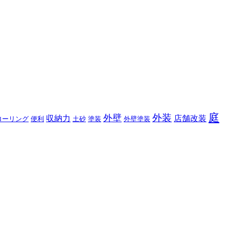
庭
外装
外壁
収納力
店舗改装
ローリング
便利
土砂
塗装
外壁塗装