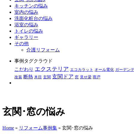
キッチンの悩み
室内の悩み
洗面化粧台の悩み
浴室の悩み
トイレの悩み
ギャラリー
その他
介護リフォーム
事例タグクラウド
エクステリア
こだわり
エコカラット
オール電化
ガーデン
玄関ドア
断熱
改装
木目
玄関
窓
見せ梁
雨戸
玄関･窓の悩み
Home
»
リフォーム事例集
» 玄関･窓の悩み