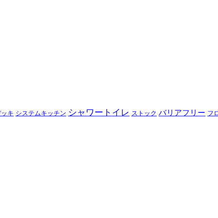
シャワートイレ
バリアフリー
デッキ
システムキッチン
ストック
フ