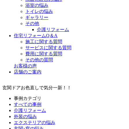
浴室の悩み
トイレの悩み
ギャラリー
その他
介護リフォーム
住宅リフォームQ＆A
施工に関する質問
サービスに関する質問
費用に関する質問
その他の質問
お客様の声
店舗のご案内
玄関ドアお色直しで気分一新！！
事例カテゴリ
すべての事例
介護リフォーム
外装の悩み
エクステリアの悩み
玄関･窓の悩み