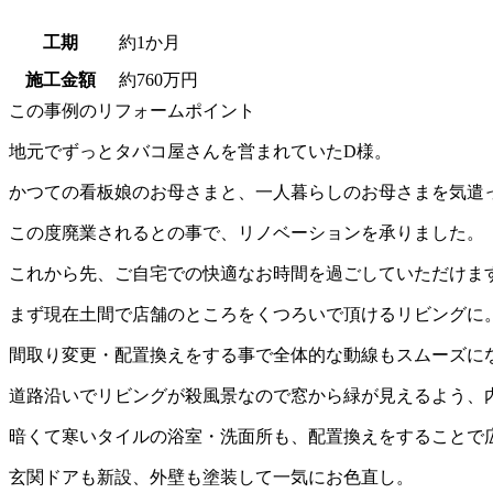
工期
約1か月
施工金額
約760万円
この事例のリフォームポイント
地元でずっとタバコ屋さんを営まれていたD様。
かつての看板娘のお母さまと、一人暮らしのお母さまを気遣
この度廃業されるとの事で、リノベーションを承りました。
これから先、ご自宅での快適なお時間を過ごしていただけま
まず現在土間で店舗のところをくつろいで頂けるリビングに
間取り変更・配置換えをする事で全体的な動線もスムーズに
道路沿いでリビングが殺風景なので窓から緑が見えるよう、
暗くて寒いタイルの浴室・洗面所も、配置換えをすることで
玄関ドアも新設、外壁も塗装して一気にお色直し。