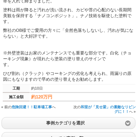
帯を入れて締まりました。
塗料は雨が降ると汚れが洗い流され、カビや苔の心配のない長期間
美観を保持する「ナノコンポジット」。ナノ技術を駆使した塗料で
す。
弊社のOB様でご愛用の方々に「全然色落ちしないし、汚れが気にな
らない」と大好評です。
※外壁塗装はお家のメンテナンスでも重要な部分です。白化（チョ
ーキング現象）が現れたら塗装の塗り替えのサインで
す。
ひび割れ（クラック）やコーキングの劣化も考えられ、雨漏りの原
因にもなりますので早めの塗り替えをお勧めします。
工期
約10日
約120万円
施工金額
« 前の
危険回避！！駐車場工事
へ
次の
和室が「見せ梁」の素敵なリビン
グに！！
へ »
事例カテゴリを選択