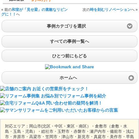
« 前の
和室が「見せ梁」の素敵なリビン
次の
時を刻むリノベーション
へ »
グに！！
へ
事例カテゴリを選択
すべての事例一覧へ
ひとつ前にもどる
ホームへ
対応エリア：岡山市(北区・中区・東区・南区）・倉敷市（倉敷・水
島・玉島・児島）・総社市・玉野市・赤磐市・瀬戸内市・備前市・浅口
市・井原市・高梁市・笠岡市・津山市・新見市・真庭市・美作市・早島