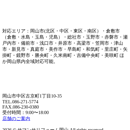
対応エリア：岡山市(北区・中区・東区・南区）・倉敷市
（倉敷・水島・玉島・児島）・総社市・玉野市・赤磐市・瀬
戸内市・備前市・浅口市・井原市・高梁市・笠岡市・津山
市・新見市・真庭市・美作市・早島町・和気町・里庄町・矢
掛町・鏡野市・勝央町・久米南町・吉備中央町・美咲町 ほ
か岡山県内全域対応可能。
岡山市中区古京町1丁目10-35
TEL.086-271-5774
FAX.086-230-0380
受付時間：9:00〜18:00
店舗のご案内
2026 © サマンサリフォーム岡山 All rights reserved.