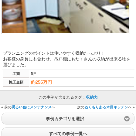
プランニングのポイントは使いやすく収納たっぷり！
お客様の身長にも合わせ、吊戸棚にもたくさんの収納が出来る物を
選びました。
工期
5日
約255万円
施工金額
この事例が含まれるタグ：
収納力
« 前の
明るい色にメンテナンス
へ
次の
ぬくもりある木目キッチン
へ »
事例カテゴリを選択
すべての事例一覧へ