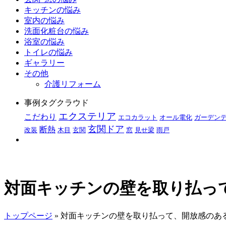
キッチンの悩み
室内の悩み
洗面化粧台の悩み
浴室の悩み
トイレの悩み
ギャラリー
その他
介護リフォーム
事例タグクラウド
エクステリア
こだわり
エコカラット
オール電化
ガーデン
玄関ドア
断熱
改装
木目
玄関
窓
見せ梁
雨戸
対面キッチンの壁を取り払っ
トップページ
» 対面キッチンの壁を取り払って、開放感のあ