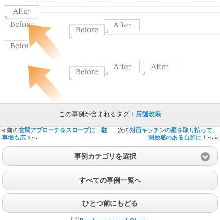
この事例が含まれるタグ：
店舗改装
« 前の
玄関アプローチをスロープに 駐
次の
対面キッチンの壁を取り払って、
車場も広々
へ
開放感のある台所に！
へ »
事例カテゴリを選択
すべての事例一覧へ
ひとつ前にもどる